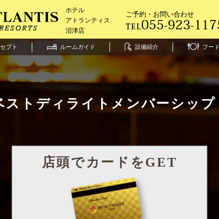
ホテル
ご予約・お問い合わせ
アトランティス
沼津店
セプト
ルームガイド
設備紹介
フー
ベストディライト
メンバーシップ
店頭でカードをGET